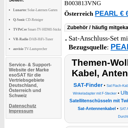
B003813VNG
Lunartec
Solar-Laternen Garten
PEARL € 6
Österreich
Q-Sonic
CD-Reiniger
Zubehör / häufig mitgeka
TVPeCee
Smart-TV-HDMI-Sticks
Sat-Anschluss-Set mi
VR-Radio
DAB-HiFi-Tuner
PEAR
Bezugsquelle
:
auvisio
TV-Lautsprecher
Themen-Wolk
Service- & Support-
Website der Marke
Kabel, Ante
esoSAT für die
Vertriebsgebiete
SAT-Finder
Deutschland,
•
Sat Flach-Kab
Österreich und
Ult
•
Winkeladapter mit F-Stecker
Schweiz
Satellitenschüsseln mit T
Datenschutz
•
Sat-Antennenkabel
SAT A
Impressum
Durchf