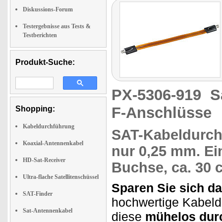
Diskussions-Forum
Testergebnisse aus Tests &
Testberichten
Produkt-Suche:
PX-5306-919
S
F-Anschlüsse
Shopping:
Kabeldurchführung
SAT-Kabeldurc
Koaxial-Antennenkabel
nur 0,25 mm.
Ei
HD-Sat-Receiver
Buchse, ca. 30 
Ultra-flache Satellitenschüssel
Sparen Sie sich d
SAT-Finder
hochwertige Kabeld
Sat-Antennenkabel
diese
mühelos dur