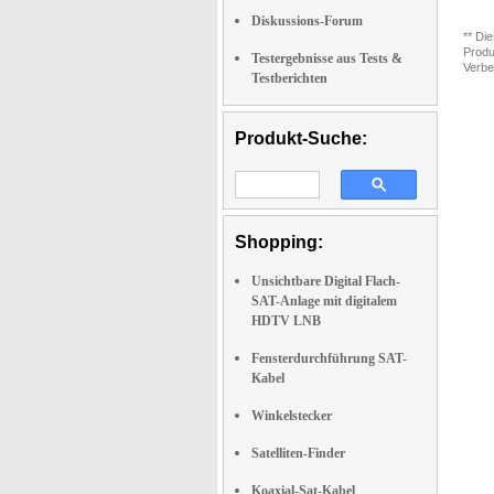
Diskussions-Forum
** Di
Produ
Testergebnisse aus Tests &
Verbe
Testberichten
Produkt-Suche:
Shopping:
Unsichtbare Digital Flach-
SAT-Anlage mit digitalem
HDTV LNB
Fensterdurchführung SAT-
Kabel
Winkelstecker
Satelliten-Finder
Koaxial-Sat-Kabel