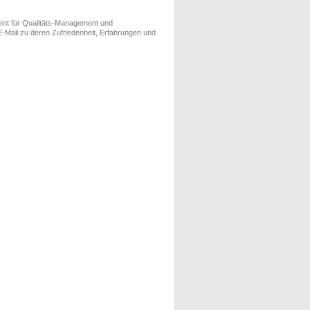
ment für Qualitäts-Management und
-Mail zu deren Zufriedenheit, Erfahrungen und