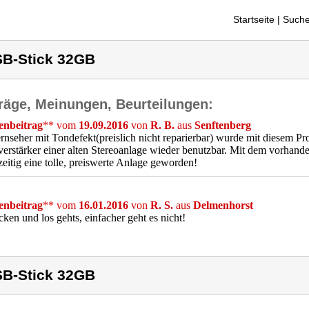
Startseite
| Suche
B-Stick 32GB
räge, Meinungen, Beurteilungen:
nbeitrag
** vom
19.09.2016
von
R. B.
aus
Senftenberg
rnseher mit Tondefekt(preislich nicht reparierbar) wurde mit diesem 
erstärker einer alten Stereoanlage wieder benutzbar. Mit dem vorhan
zeitig eine tolle, preiswerte Anlage geworden!
nbeitrag
** vom
16.01.2016
von
R. S.
aus
Delmenhorst
cken und los gehts, einfacher geht es nicht!
B-Stick 32GB