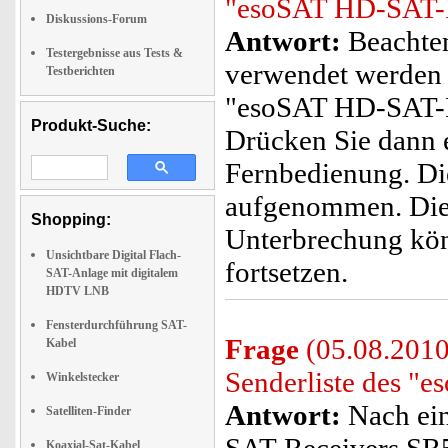
"esoSAT HD-SAT-R
Diskussions-Forum
Antwort:
Beachten 
Testergebnisse aus Tests &
verwendet werden
Testberichten
"esoSAT HD-SAT-R
Produkt-Suche:
Drücken Sie dann e
Fernbedienung. Di
aufgenommen. Die 
Shopping:
Unterbrechung könn
Unsichtbare Digital Flach-
fortsetzen.
SAT-Anlage mit digitalem
HDTV LNB
Fensterdurchführung SAT-
Frage
(05.08.2010
Kabel
Senderliste des 
Winkelstecker
Antwort:
Nach ei
Satelliten-Finder
Koaxial-Sat-Kabel