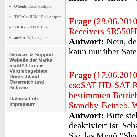
Q-Sonic
Kassettenadapter
TVPeCee
HDMI Funk Adapter
Frage
(28.06.2010
VR-Radio
DAB-Tuner
Receivers SR550H
auvisio
TV-Lautsprecher
Antwort:
Nein, d
kann nur über Satel
Service- & Support-
Website der Marke
esoSAT für die
Vertriebsgebiete
Frage
(17.06.2010)
Deutschland,
Österreich und
esoSAT HD-SAT-Re
Schweiz
bestimmten Betrieb
Datenschutz
Standby-Betrieb. W
Impressum
Antwort:
Bitte ste
deaktiviert ist. Sc
Sie das Menü "Slee