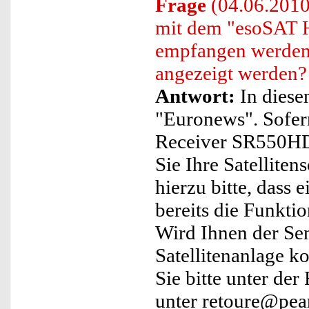
Frage
(04.06.2010
mit dem "esoSAT
empfangen werden 
angezeigt werden?
Antwort:
In diese
"Euronews". Sofer
Receiver SR550HD+
Sie Ihre Satelliten
hierzu bitte, dass
bereits die Funktio
Wird Ihnen der Sen
Satellitenanlage ko
Sie bitte unter d
unter retoure@pear