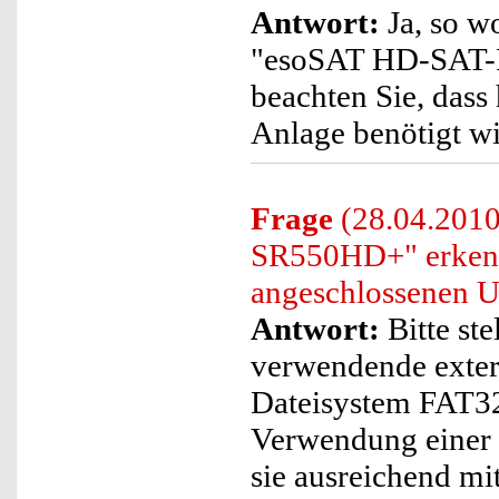
Antwort:
Ja, so w
"esoSAT HD-SAT-Re
beachten Sie, dass
Anlage benötigt wi
Frage
(28.04.201
SR550HD+" erkennt
angeschlossenen US
Antwort:
Bitte ste
verwendende exter
Dateisystem FAT32 f
Verwendung einer e
sie ausreichend mit