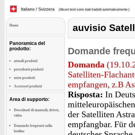
Italiano / Svizzera
(Alcuni testi sono stati tradotti automaticamente.)
auvisio Satel
Home
Panoramica del
Domande freque
prodotto:
attuali prodotti
Domanda
(19.10.2
precedenti prodotti
Satelliten-Flachan
tutto prodotti
empfangen, z.B Ast
Accessori prodotti
Risposta:
In Deuts
Area di supporto:
mitteleuropäische
Download di manuali, driver,
der Satelliten Ast
video
empfangbar. Für d
Domande frequenti sulla
hotline
deutscher Sprache 