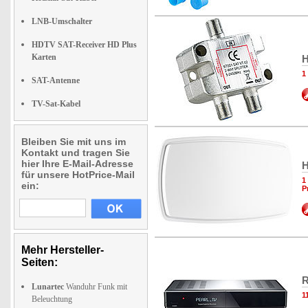
LNB-Umschalter
HDTV SAT-Receiver HD Plus
Karten
H
1
SAT-Antenne
TV-Sat-Kabel
Bleiben Sie mit uns im
Kontakt und tragen Sie
hier Ihre E-Mail-Adresse
H
für unsere HotPrice-Mail
1
ein:
P
Mehr Hersteller-
Seiten:
R
Lunartec
Wanduhr Funk mit
1
Beleuchtung