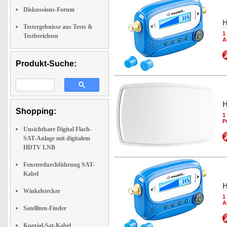
Diskussions-Forum
H
Testergebnisse aus Tests &
1
Testberichten
A
Produkt-Suche:
H
Shopping:
1
P
Unsichtbare Digital Flach-
SAT-Anlage mit digitalem
HDTV LNB
Fensterdurchführung SAT-
Kabel
H
Winkelstecker
1
A
Satelliten-Finder
Koaxial-Sat-Kabel