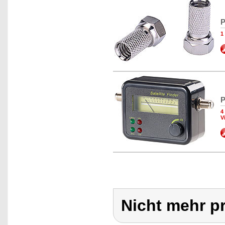
P
1
P
4
V
Nicht mehr p