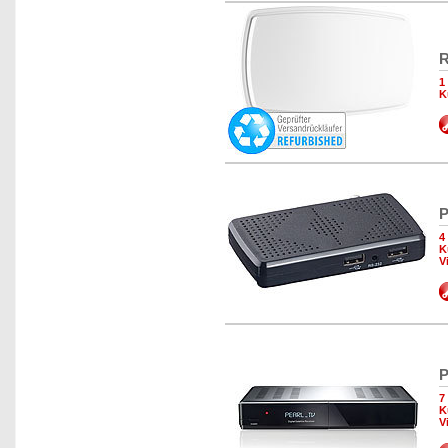
R
1
K
P
4
K
V
P
7
K
V