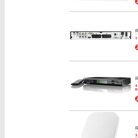
R
1
R
4
K
R
3