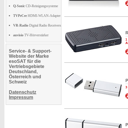
Q-Sonic
CD-Reinigungssysteme
TVPeCee
HDMI-WLAN-Adapter
VR-Radio
Digital Radio Receivers
R
auvisio
TV-Hörverstärker
1
A
Service- & Support-
Website der Marke
esoSAT für die
Vertriebsgebiete
Deutschland,
Österreich und
P
Schweiz
3
Datenschutz
Impressum
P