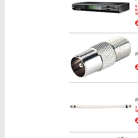
5
K
V
P
P
1
V