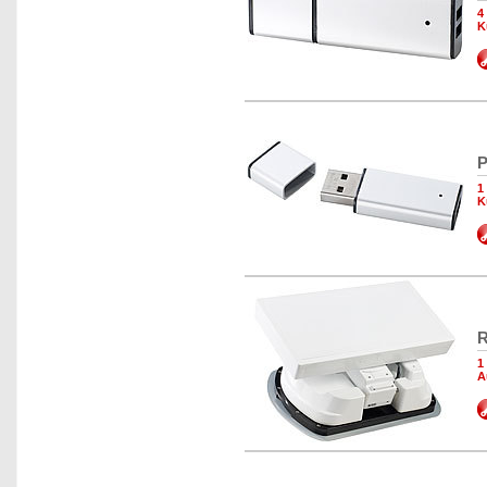
4
K
P
1
K
R
1
A