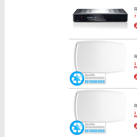
R
7
R
1
P
R
1
P