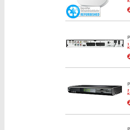
K
P
1
K
P
2
K
P