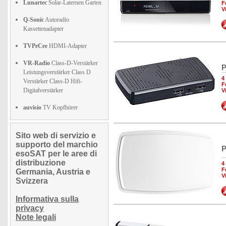
Lunartec
Solar-Laternen Garten
F
V
Q-Sonic
Autoradio
Kassettenadapter
TVPeCee
HDMI-Adapter
VR-Radio
Class-D-Verstärker
P
Leistungsverstärker Class D
4
Verstärker Class-D Hifi-
F
Digitalverstärker
V
auvisio
TV Kopfhörer
Sito web di servizio e
supporto del marchio
P
esoSAT per le aree di
distribuzione
4
F
Germania, Austria e
V
Svizzera
Informativa sulla
privacy
Note legali