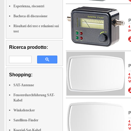
Esperienza, riscontri
Bacheca di discussione
P
Risultati dei test e relazioni sui
4
p
test
Ricerca prodotto:
P
Shopping:
4
F
V
SAT-Antenne
Fensterdurchführung SAT-
Kabel
Winkelstecker
P
Satelliten-Finder
4
F
V
Koaxial-Sat-Kabel