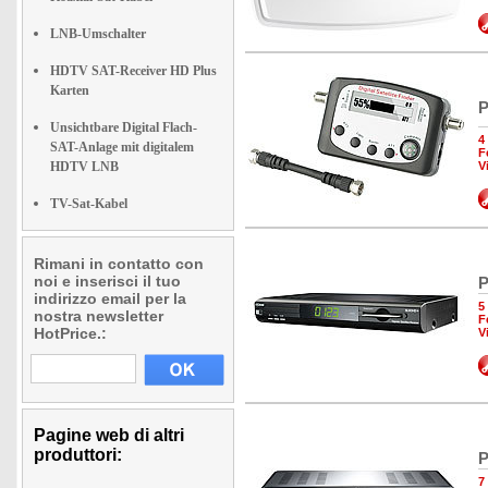
LNB-Umschalter
HDTV SAT-Receiver HD Plus
Karten
P
Unsichtbare Digital Flach-
4
SAT-Anlage mit digitalem
F
HDTV LNB
V
TV-Sat-Kabel
Rimani in contatto con
noi e inserisci il tuo
P
indirizzo email per la
5
nostra newsletter
F
HotPrice.:
V
Pagine web di altri
produttori:
P
7