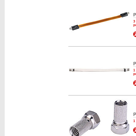
P
3
p
P
1
p
P
1