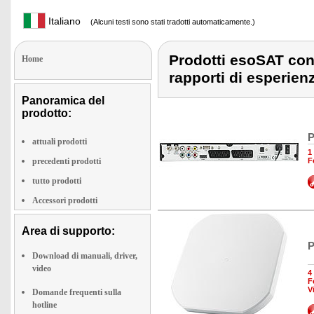
Italiano
(Alcuni testi sono stati tradotti automaticamente.)
Prodotti esoSAT con 
Home
rapporti di esperien
Panoramica del
prodotto:
P
attuali prodotti
1
precedenti prodotti
F
tutto prodotti
Accessori prodotti
Area di supporto:
P
Download di manuali, driver,
video
4
F
V
Domande frequenti sulla
hotline