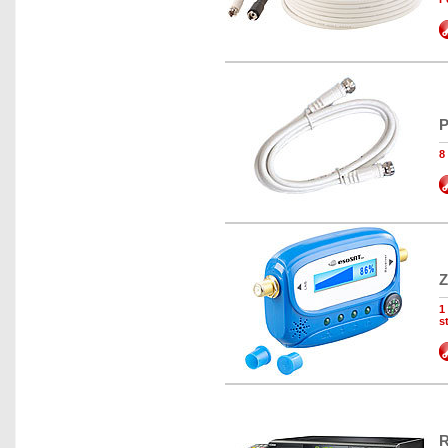
P
8
Z
1
s
R