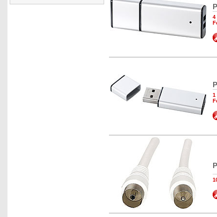
P
4
F
P
1
F
P
1