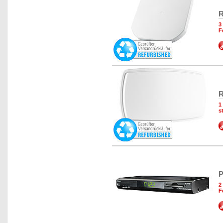
R
3
F
R
1
s
P
2
F