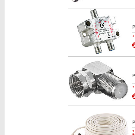
P
1
P
7
P
3
F