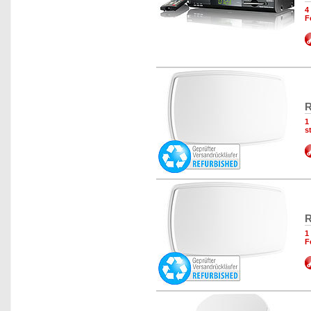
4
F
R
1
s
R
1
F